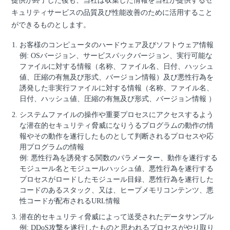
提供が終了した後も、当社は収集した情報を当社が提供するセ
キュリティサービスの品質及び性能改善のために活用すること
ができるものとします。
お客様のコンピュータのハードウェア及びソフトウェア情報
例: OSバージョン、サービスパックバージョン、実行可能な
ファイルに対する情報（名称、ファイル名、日付、ハッシュ
値、圧縮の有無及び形式、バージョン情報）及び悪性行為を
誘発した非実行ファイルに対する情報（名称、ファイル名、
日付、ハッシュ値、圧縮の有無及び形式、バージョン情報 ）
システムファイルの操作や重要プロセスにアクセスするよう
な潜在的セキュリティ脅威になりうるプログラムの動作の情
報やその動作を遂行したものとして判断されるプロセスや応
用プログラムの情報
例: 悪性行為を誘発する関数のパラメーター、動作を遂行する
モジュール名とモジュールハッシュ値、悪性行為を遂行する
プロセスがロードしたモジュール目録、悪性行為を遂行した
コードのあるスタック、又は、ヒープメモリコンテンツ、悪
性コードが配布されるURL情報
潜在的セキュリティ脅威によって送受されたデータサンプル
例: DDoS攻撃を遂行したものと思われるプロセスがやり取り