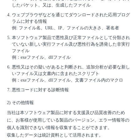
したパケット、又は、生成したファイル
ウェブブラウザなどを通じてダウンロードされた応用プログ
ラムに対する情報
例: ファイル名、URL、IP、ファイルの大きさ、署名者
本ソフトウェア製品で悪性及び正常ファイルとして分類され
ていない新しい実行ファイル及び悪性行為を誘発した非実行
ファイル
例：exeファイル、dllファイル
悪性又はその疑いがあると判断され、追加分析が必要な新し
いファイル又は文書内に含まれたスクリプト
例：exeファイル、dllファイル、文書ファイル内のマクロ
悪性コードに対する診断情報
2) その他情報
当社は本ソフトウェア製品に対する支援及び品質改善のため
に、お客様が使用している製品のバージョン、エラー情報等の
個人を識別できない情報を収集することができます。
収集したデータは統計資料として活用されます。