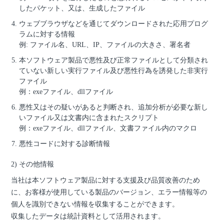
したパケット、又は、生成したファイル
ウェブブラウザなどを通じてダウンロードされた応用プログ
ラムに対する情報
例: ファイル名、URL、IP、ファイルの大きさ、署名者
本ソフトウェア製品で悪性及び正常ファイルとして分類され
ていない新しい実行ファイル及び悪性行為を誘発した非実行
ファイル
例：exeファイル、dllファイル
悪性又はその疑いがあると判断され、追加分析が必要な新し
いファイル又は文書内に含まれたスクリプト
例：exeファイル、dllファイル、文書ファイル内のマクロ
悪性コードに対する診断情報
2) その他情報
当社は本ソフトウェア製品に対する支援及び品質改善のため
に、お客様が使用している製品のバージョン、エラー情報等の
個人を識別できない情報を収集することができます。
収集したデータは統計資料として活用されます。