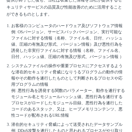
提供が終了した後も、当社は収集した情報を当社が提供するセ
キュリティサービスの品質及び性能改善のために活用すること
ができるものとします。
お客様のコンピュータのハードウェア及びソフトウェア情報
例: OSバージョン、サービスパックバージョン、実行可能な
ファイルに対する情報（名称、ファイル名、日付、ハッシュ
値、圧縮の有無及び形式、バージョン情報）及び悪性行為を
誘発した非実行ファイルに対する情報（名称、ファイル名、
日付、ハッシュ値、圧縮の有無及び形式、バージョン情報 ）
システムファイルの操作や重要プロセスにアクセスするよう
な潜在的セキュリティ脅威になりうるプログラムの動作の情
報やその動作を遂行したものとして判断されるプロセスや応
用プログラムの情報
例: 悪性行為を誘発する関数のパラメーター、動作を遂行する
モジュール名とモジュールハッシュ値、悪性行為を遂行する
プロセスがロードしたモジュール目録、悪性行為を遂行した
コードのあるスタック、又は、ヒープメモリコンテンツ、悪
性コードが配布されるURL情報
潜在的セキュリティ脅威によって送受されたデータサンプル
例: DDoS攻撃を遂行したものと思われるプロセスがやり取り