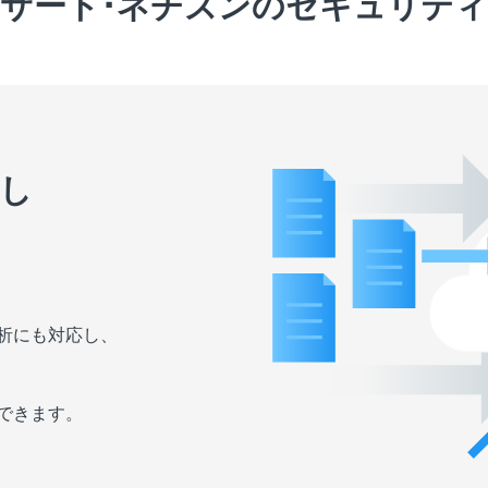
サート･ネチズンのセキュリティ
し
析にも対応し、
できます。