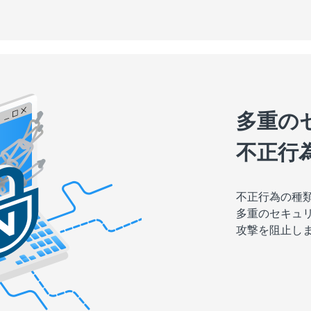
多重の
不正行
不正行為の種
多重のセキュ
攻撃を阻止し